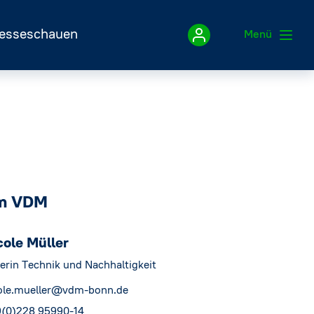
esseschauen
Menü
Impressum
Datenschutzerklärung
im VDM
cole Müller
terin Technik und Nachhaltigkeit
ole.mueller@vdm-bonn.de
(0)228 95990-14