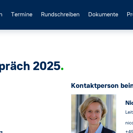
n
Termine
Rundschreiben
Dokumente
Pr
präch 2025
Kontaktperson be
Ni
Lei
nic
+49
↗