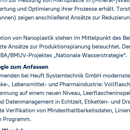
rtung und Optimierung ihrer Prozesse erhält. Tors
unnen) zeigen anschließend Ansätze zur Reduzierun
ption von Nanoplastik stehen im Mittelpunkt des B
tzte Ansätze zur Produktionsplanung beleuchtet. De
UBA/BMUV-Projektes „Nationale Wasserstrategie“.
ogie zum Anfassen
hmenden bei Heuft Systemtechnik GmbH modernste 
ke-, Lebensmittel- und Pharmaindustrie: Vollflasc
ennung auf einem neuen Niveau, Leerflascheninspe
und Datenmanagement in Echtzeit, Etiketten- und D
nte Verifikation von Mindesthaltbarkeitsdaten, Lini
em Programm.