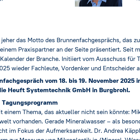
eit jeher das Motto des Brunnenfachgesprächs, das
inem Praxispartner an der Seite präsentiert. Seit mi
 Kalender der Branche. Initiiert vom Ausschuss für 
2025 wieder Fachleute, Vordenker und Entscheider
nfachgespräch vom 18. bis 19. November 2025 i
t die Heuft Systemtechnik GmbH in Burgbrohl.
em Tagungsprogramm
einem Thema, das aktueller nicht sein könnte: Mik
mwelt vorhanden. Gerade Mineralwasser – als besond
echt im Fokus der Aufmerksamkeit. Dr. Andrea Käpple
m zur Messung von Mikroplastik in (Mineral-)Wasse