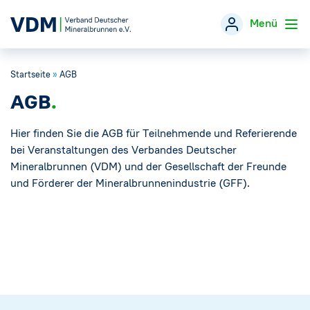
Menü
Startseite
»
AGB
Verband
→
AGB
Themen
→
Hier finden Sie die AGB für Teilnehmende und Referierende
bei Veranstaltungen des Verbandes Deutscher
Öffentlichkeitsarbeit
→
Mineralbrunnen (VDM) und der Gesellschaft der Freunde
und Förderer der Mineralbrunnenindustrie (GFF).
Veranstaltungen
Presse
→
Mineralwasser-Fakten
→