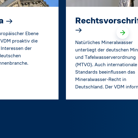
pa
→
Rechtsvorschri
→
uropäischer Ebene
r VDM proaktiv die
Natürliches Mineralwasser
 Interessen der
unterliegt der deutschen Min
deutschen
und Tafelwasserverordnung
nnenbranche.
(MTVO). Auch internationale
Standards beeinflussen das
Mineralwasser-Recht in
Deutschland. Der VDM inform