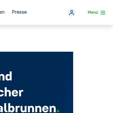
en
Presse
Menü
Veranstaltungen
zurück
Pressemitteilungen
Mineralwasser-Fakten
eferentenpool der IDM
Pressefotos
→
Social Media
Infografiken
→
nd
Pressekontakt
cher
albrunnen