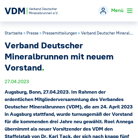
Menü
Startseite
»
Presse
»
Pressemitteilungen
»
Verband Deutscher Mineralbrunnen mit neuem Vorstand
Verband
→
Verband Deutscher
Themen
→
Mineralbrunnen mit neuem
Vorstand
Öffentlichkeitsarbeit
→
27.04.2023
Veranstaltungen
Augsburg, Bonn, 27.04.2023. Im Rahmen der
ordentlichen Mitgliederversammlung des Verbandes
Presse
→
Deutscher Mineralbrunnen (VDM), die am 24. April 2023
in Augsburg stattfand, wurde turnusgemäß der Vorstand
für die kommenden drei Jahre neu gewählt. Roel Annega
Mineralwasser-Fakten
→
übernimmt als neuer Vorsitzender des VDM den
Staffelstab von Dr. Karl Tack, der sich nach knapp fünf