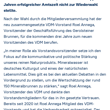
Social Media
→
Jahren erfolgreicher Amtszeit nicht zur Wiederwahl
stellte.
Impressum
Nach der Wahl durch die Mitgliederversammlung hat der
neu zusammengesetzte VDM-Vorstand Roel Annega,
Cookie-Einstellungen
Vorsitzender der Geschäftsführung des Gerolsteiner
Brunnen, für die kommenden drei Jahre zum neuen
Datenschutzerklärung
Vorsitzenden des VDM berufen.
„In meiner Rolle als Vorstandsvorsitzender setze ich den
Fokus auf die kommunikative und politische Stärkung
unseres reinen Naturprodukts. Mineralwasser ist
deutsches Kulturgut und eines der natürlichsten
Lebensmittel. Dies gilt es bei den aktuellen Debatten in den
Vordergrund zu stellen, um die Wertschätzung der rund
150 Mineralbrunnen zu stärken,“ sagt Roel Annega,
Vorsitzender des VDM und dankte den
Vorstandsmitgliedern für das in ihn gesetzte Vertrauen.
Bereits seit 2020 ist Roel Annega Mitglied des VDM-
Vorstands und hat die Verbandsarbeit mitgestaltet. Der