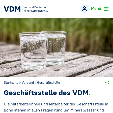
Menü
Verband
→
Themen
→
Öffentlichkeitsarbeit
→
Veranstaltungen
Startseite
»
Verband
»
Geschäftsstelle
Presse
→
Geschäftsstelle des VDM
Mineralwasser-Fakten
→
Die Mitarbeiterinnen und Mitarbeiter der Geschäftsstelle in
Bonn stehen in allen Fragen rund um Mineralwasser und