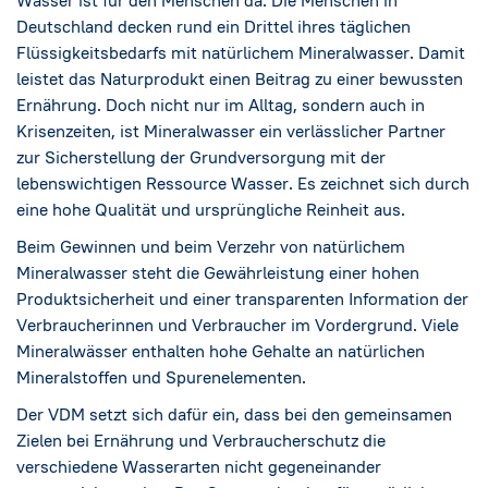
Wasser ist für den Menschen da. Die Menschen in
Social Media
→
Deutschland decken rund ein Drittel ihres täglichen
Flüssigkeitsbedarfs mit natürlichem Mineralwasser. Damit
Impressum
leistet das Naturprodukt einen Beitrag zu einer bewussten
Ernährung. Doch nicht nur im Alltag, sondern auch in
Cookie-Einstellungen
Krisenzeiten, ist Mineralwasser ein verlässlicher Partner
zur Sicherstellung der Grundversorgung mit der
lebenswichtigen Ressource Wasser. Es zeichnet sich durch
Datenschutzerklärung
eine hohe Qualität und ursprüngliche Reinheit aus.
Beim Gewinnen und beim Verzehr von natürlichem
Mineralwasser steht die Gewährleistung einer hohen
Produktsicherheit und einer transparenten Information der
Verbraucherinnen und Verbraucher im Vordergrund. Viele
Mineralwässer enthalten hohe Gehalte an natürlichen
Mineralstoffen und Spurenelementen.
Der VDM setzt sich dafür ein, dass bei den gemeinsamen
Zielen bei Ernährung und Verbraucherschutz
die
verschiedene Wasserarten nicht gegeneinander