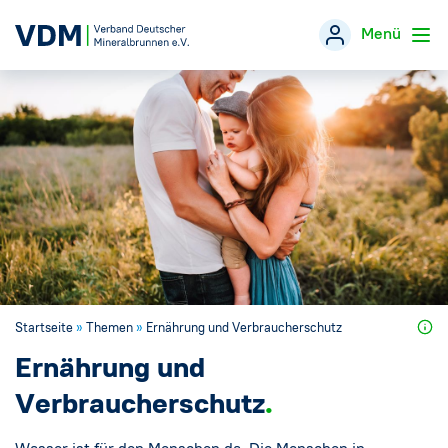
Menü
Verband
→
Themen
→
Öffentlichkeitsarbeit
→
Veranstaltungen
Startseite
»
Themen
»
Ernährung und Verbraucherschutz
Presse
→
Ernährung und
Mineralwasser-Fakten
Verbraucherschutz
→