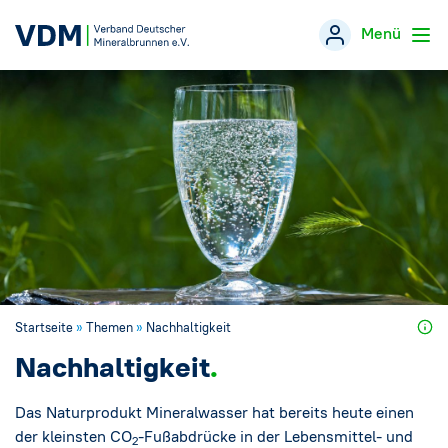
Menü
Verband
→
Themen
→
Öffentlichkeitsarbeit
→
Veranstaltungen
Startseite
»
Themen
»
Nachhaltigkeit
Presse
→
Nachhaltigkeit
Mineralwasser-Fakten
→
Das Naturprodukt Mineralwasser hat bereits heute einen
der kleinsten CO
-Fußabdrücke in der Lebensmittel- und
2