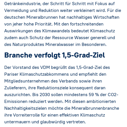
Social Media
→
Getränkeindustrie, der Schritt für Schritt mit Fokus auf
Vermeidung und Reduktion weiter verkleinert wird. Für die
Impressum
deutschen Mineralbrunnen hat nachhaltiges Wirtschaften
von jeher hohe Priorität. Mit den fortschreitenden
Auswirkungen des Klimawandels bedeutet Klimaschutz
Cookie-Einstellungen
zudem auch Schutz der Ressource Wasser generell und
des Naturproduktes Mineralwasser im Besonderen.
Datenschutzerklärung
Branche verfolgt
1,5-Grad-Ziel
Der Vorstand des VDM begrüßt das 1,5-Grad-Ziel des
Pariser Klimaschutzabkommens und empfiehlt den
Mitgliedsunternehmen des Verbands sowie ihren
Zulieferern, ihre Reduktionsziele konsequent daran
auszurichten. Bis 2030 sollen mindestens 59 % der CO2-
Emissionen reduziert werden. Mit diesen ambitionierten
Nachhaltigkeitszielen möchte die Mineralbrunnenbranche
ihre Vorreiterrolle für einen effektiven Klimaschutz
untermauern und glaubwürdig vertreten.