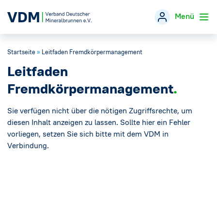
Menü
Startseite
»
Leitfaden Fremdkörpermanagement
Verband
→
Leitfaden
Themen
→
Fremdkörpermanagement
Öffentlichkeitsarbeit
Sie verfügen nicht über die nötigen Zugriffsrechte, um
→
diesen Inhalt anzeigen zu lassen. Sollte hier ein Fehler
vorliegen, setzen Sie sich bitte mit dem VDM in
Veranstaltungen
Verbindung.
Presse
→
Mineralwasser-Fakten
→