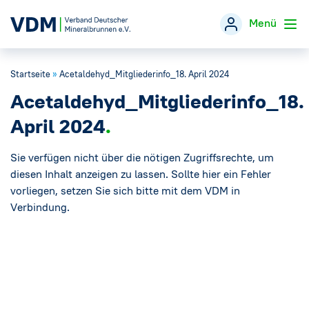
Menü
Startseite
»
Acetaldehyd_Mitgliederinfo_18. April 2024
Verband
→
Acetaldehyd_Mitgliederinfo_18.
Themen
→
April 2024
Öffentlichkeitsarbeit
Sie verfügen nicht über die nötigen Zugriffsrechte, um
→
diesen Inhalt anzeigen zu lassen. Sollte hier ein Fehler
vorliegen, setzen Sie sich bitte mit dem VDM in
Veranstaltungen
Verbindung.
Presse
→
Mineralwasser-Fakten
→