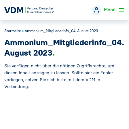
Menü
Startseite
»
Ammonium_Mitgliederinfo_04. August 2023
Verband
→
Ammonium_Mitgliederinfo_04.
Themen
→
August 2023
Öffentlichkeitsarbeit
Sie verfügen nicht über die nötigen Zugriffsrechte, um
→
diesen Inhalt anzeigen zu lassen. Sollte hier ein Fehler
vorliegen, setzen Sie sich bitte mit dem VDM in
Veranstaltungen
Verbindung.
Presse
→
Mineralwasser-Fakten
→