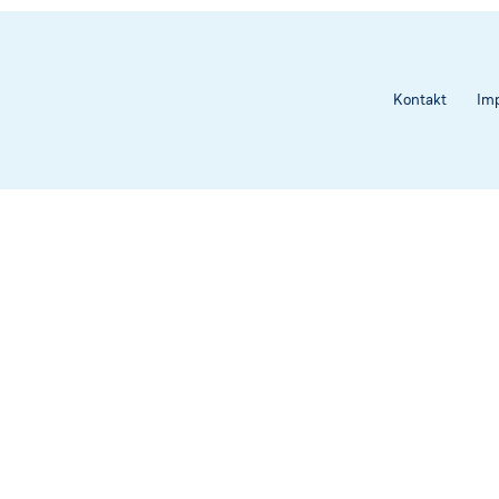
Rechtsvorschriften
Heilwasser
Kontakt
Im
sschreibungen
nder ★