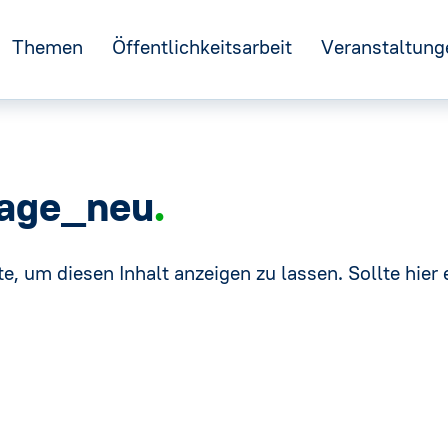
Themen
Öffentlichkeitsarbeit
Veranstaltung
←
n
Nachhaltigkeit
GFF
age_neu
e
Kreislaufwirtschaft
IDM
R
→
e, um diesen Inhalt anzeigen zu lassen. Sollte hier e
Verpackung
DNM
Tag des Mineralwassers
Ernährung und Verbraucherschutz
stelle
Europa
Mineralwasser-Ausstellung