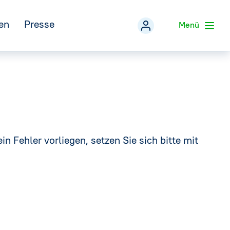
en
Presse
Menü
Veranstaltungen
zurück
Pressemitteilungen
Mineralwasser-Fakten
eferentenpool der IDM
Pressefotos
→
in Fehler vorliegen, setzen Sie sich bitte mit
Social Media
Infografiken
→
Pressekontakt