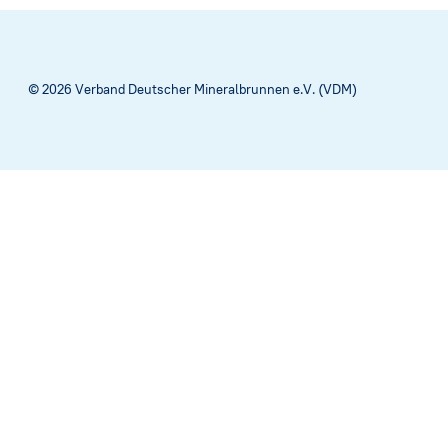
Satzung
Netzwerk
© 2026 Verband Deutscher Mineralbrunnen e.V. (VDM)
Stellenau
Brunnenfi