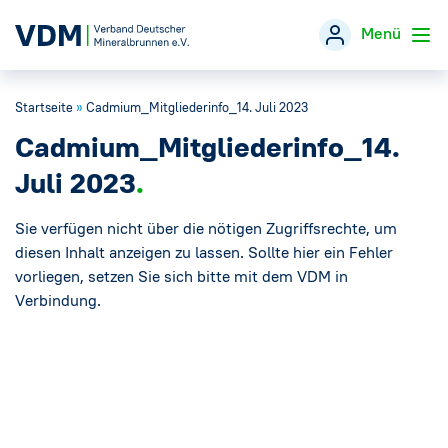
Menü
Startseite
»
Cadmium_Mitgliederinfo_14. Juli 2023
Verband
→
Cadmium_Mitgliederinfo_14.
Themen
→
Juli 2023
Öffentlichkeitsarbeit
Sie verfügen nicht über die nötigen Zugriffsrechte, um
→
diesen Inhalt anzeigen zu lassen. Sollte hier ein Fehler
vorliegen, setzen Sie sich bitte mit dem VDM in
Veranstaltungen
Verbindung.
Presse
→
Mineralwasser-Fakten
→