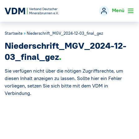
Menü
Startseite
»
Niederschrift_MGV_2024-12-03_final_gez
Verband
→
Niederschrift_MGV_2024-12-
Themen
→
03_final_gez
Öffentlichkeitsarbeit
Sie verfügen nicht über die nötigen Zugriffsrechte, um
→
diesen Inhalt anzeigen zu lassen. Sollte hier ein Fehler
vorliegen, setzen Sie sich bitte mit dem VDM in
Veranstaltungen
Verbindung.
Presse
→
Mineralwasser-Fakten
→