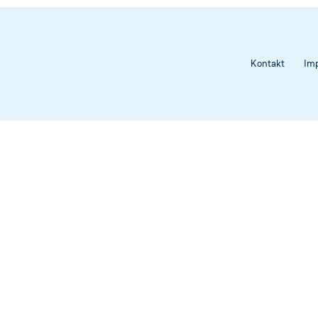
Rechtsvorschriften
Heilwasser
Kontakt
Im
sschreibungen
nder ★