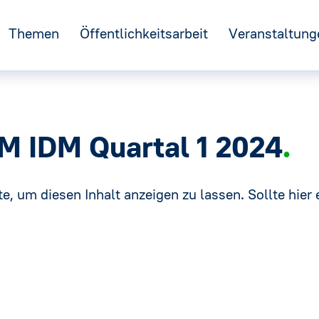
Themen
Öffentlichkeitsarbeit
Veranstaltung
←
n
Nachhaltigkeit
GFF
M IDM Quartal 1 2024
e
Kreislaufwirtschaft
IDM
R
→
e, um diesen Inhalt anzeigen zu lassen. Sollte hier e
Verpackung
DNM
Tag des Mineralwassers
Ernährung und Verbraucherschutz
stelle
Europa
Mineralwasser-Ausstellung