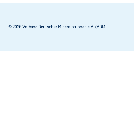
Satzung
Netzwerk
© 2026 Verband Deutscher Mineralbrunnen e.V. (VDM)
Stellenau
Brunnenfi