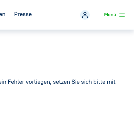
en
Presse
Menü
Veranstaltungen
zurück
Pressemitteilungen
Mineralwasser-Fakten
eferentenpool der IDM
Pressefotos
→
in Fehler vorliegen, setzen Sie sich bitte mit
Social Media
Infografiken
→
Pressekontakt