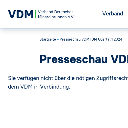
Verband
Startseite
»
Presseschau VDM IDM Quartal 1 2024
Positione
Presseschau VD
Geschicht
Sie verfügen nicht über die nötigen Zugriffsrecht
Vorstand
dem VDM in Verbindung.
Gremien
Geschäfts