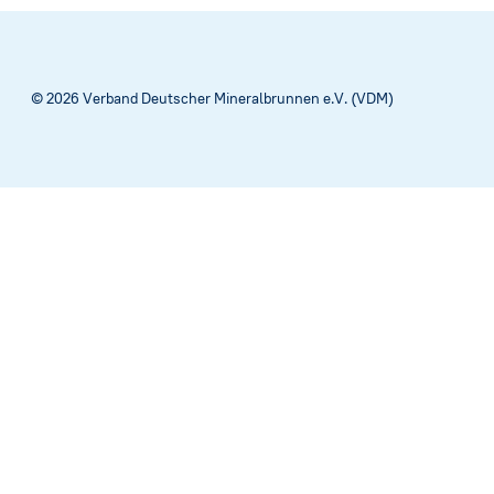
Satzung
Netzwerk
© 2026 Verband Deutscher Mineralbrunnen e.V. (VDM)
Stellenau
Brunnenfi