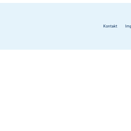
Rechtsvorschriften
Heilwasser
Kontakt
Im
sschreibungen
nder ★