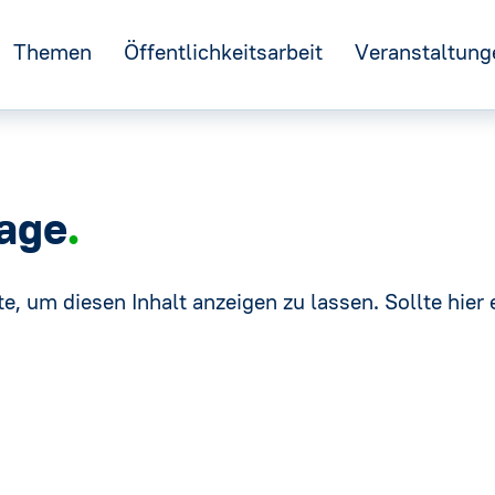
Themen
Öffentlichkeitsarbeit
Veranstaltung
←
n
Nachhaltigkeit
GFF
age
e
Kreislaufwirtschaft
IDM
R
→
e, um diesen Inhalt anzeigen zu lassen. Sollte hier e
Verpackung
DNM
Tag des Mineralwassers
Ernährung und Verbraucherschutz
stelle
Europa
Mineralwasser-Ausstellung