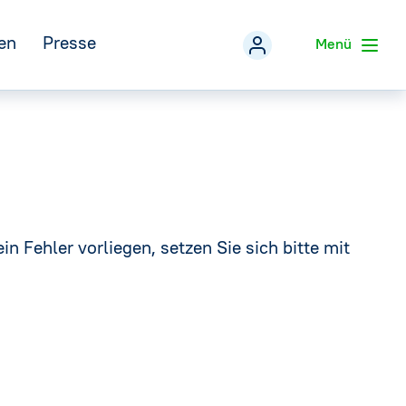
en
Presse
Menü
Veranstaltungen
zurück
Pressemitteilungen
Mineralwasser-Fakten
eferentenpool der IDM
Pressefotos
→
in Fehler vorliegen, setzen Sie sich bitte mit
Social Media
Infografiken
→
Pressekontakt