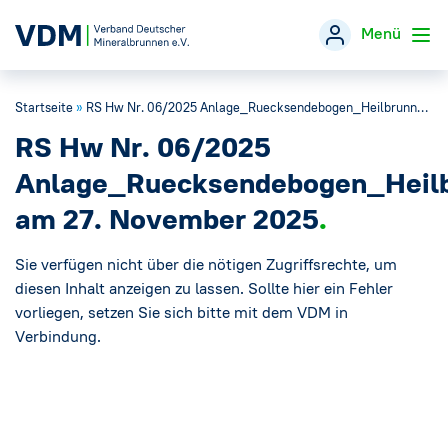
Menü
Startseite
»
RS Hw Nr. 06/2025 Anlage_Ruecksendebogen_Heilbrunnen__Informationsveramstaltung am 27. November 2025
Verband
→
RS Hw Nr. 06/2025
Themen
→
Anlage_Ruecksendebogen_Heilb
am 27. November 2025
Öffentlichkeitsarbeit
→
Sie verfügen nicht über die nötigen Zugriffsrechte, um
Veranstaltungen
diesen Inhalt anzeigen zu lassen. Sollte hier ein Fehler
vorliegen, setzen Sie sich bitte mit dem VDM in
Verbindung.
Presse
→
Mineralwasser-Fakten
→