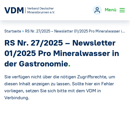
Menü
Startseite
»
RS Nr. 27/2025 – Newsletter 01/2025 Pro Mineralwasser in der Gastronomie
Verband
→
RS Nr. 27/2025 – Newsletter
Themen
→
01/2025 Pro Mineralwasser in
der Gastronomie
Öffentlichkeitsarbeit
→
Sie verfügen nicht über die nötigen Zugriffsrechte, um
Veranstaltungen
diesen Inhalt anzeigen zu lassen. Sollte hier ein Fehler
vorliegen, setzen Sie sich bitte mit dem VDM in
Verbindung.
Presse
→
Mineralwasser-Fakten
→