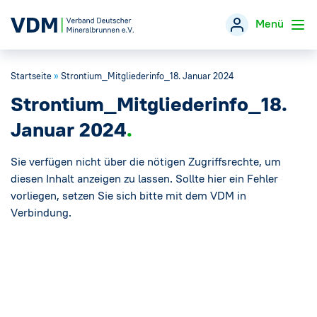
Menü
Startseite
»
Strontium_Mitgliederinfo_18. Januar 2024
Verband
→
Strontium_Mitgliederinfo_18.
Themen
→
Januar 2024
Öffentlichkeitsarbeit
Sie verfügen nicht über die nötigen Zugriffsrechte, um
→
diesen Inhalt anzeigen zu lassen. Sollte hier ein Fehler
vorliegen, setzen Sie sich bitte mit dem VDM in
Veranstaltungen
Verbindung.
Presse
→
Mineralwasser-Fakten
→