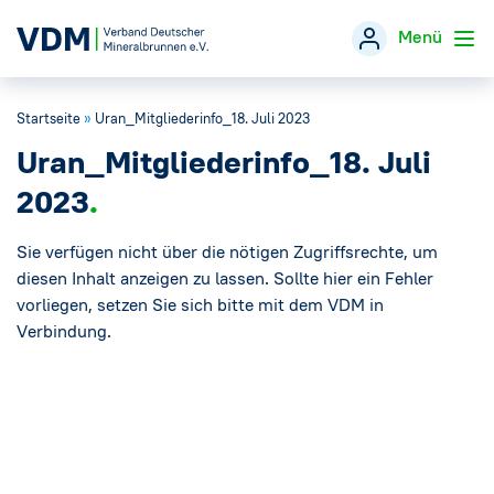
Menü
Startseite
»
Uran_Mitgliederinfo_18. Juli 2023
Verband
→
Uran_Mitgliederinfo_18. Juli
Themen
→
2023
Öffentlichkeitsarbeit
Sie verfügen nicht über die nötigen Zugriffsrechte, um
→
diesen Inhalt anzeigen zu lassen. Sollte hier ein Fehler
vorliegen, setzen Sie sich bitte mit dem VDM in
Veranstaltungen
Verbindung.
Presse
→
Mineralwasser-Fakten
→