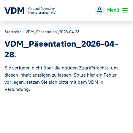
Menü
Startseite
»
VDM_Päsentation_2026-04-28
Verband
→
VDM_Päsentation_2026-04-
Themen
→
28
Öffentlichkeitsarbeit
Sie verfügen nicht über die nötigen Zugriffsrechte, um
→
diesen Inhalt anzeigen zu lassen. Sollte hier ein Fehler
vorliegen, setzen Sie sich bitte mit dem VDM in
Veranstaltungen
Verbindung.
Presse
→
Mineralwasser-Fakten
→