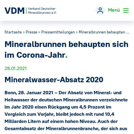
Menü
Startseite
»
Presse
»
Pressemitteilungen
»
Mineralbrunnen behaupten sich im Corona-Jahr
Verband
→
Mineralbrunnen behaupten sich
Themen
→
im Corona-Jahr
Öffentlichkeitsarbeit
28.01.2021
→
Mineralwasser-Absatz 2020
Veranstaltungen
Bonn, 28. Januar 2021 – Der Absatz von Mineral- und
Heilwasser der deutschen Mineralbrunnen verzeichnete
Presse
→
im Jahr 2020 einen Rückgang um 4,5 Prozent im
Vergleich zum Vorjahr, bleibt jedoch mit rund 10,4
Mineralwasser-Fakten
→
Milliarden Litern auf einem hohen Niveau. Auch der
Gesamtabsatz der Mineralbrunnenbranche, der sich aus