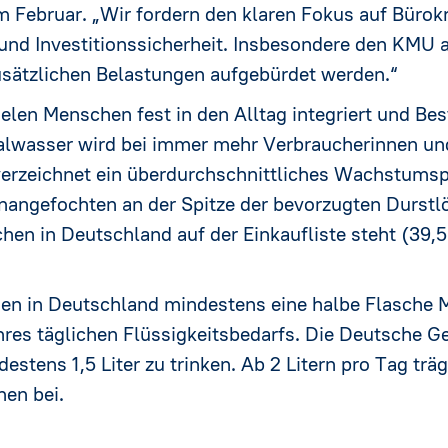
Februar. „Wir fordern den klaren Fokus auf Bürokr
nd Investitionssicherheit. Insbesondere den KMU a
usätzlichen Belastungen aufgebürdet werden.“
ielen Menschen fest in den Alltag integriert und B
ralwasser wird bei immer mehr Verbraucherinnen und
erzeichnet ein überdurchschnittliches Wachstums
nangefochten an der Spitze der bevorzugten Durstl
hen in Deutschland auf der Einkaufliste steht (39,
en in Deutschland mindestens eine halbe Flasche M
ihres täglichen Flüssigkeitsbedarfs. Die Deutsche G
stens 1,5 Liter zu trinken. Ab 2 Litern pro Tag tr
nen bei.