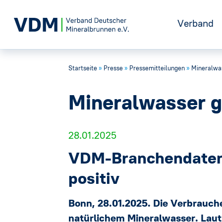
Verband
Startseite
»
Presse
»
Pressemitteilungen
»
Mineralwas
Positione
Mineralwasser g
Geschicht
28.01.2025
Vorstand
VDM-Branchendaten 
Gremien
positiv
Geschäfts
Bonn, 28.01.2025.
Die Verbrauche
natürlichem Mineralwasser. Lau