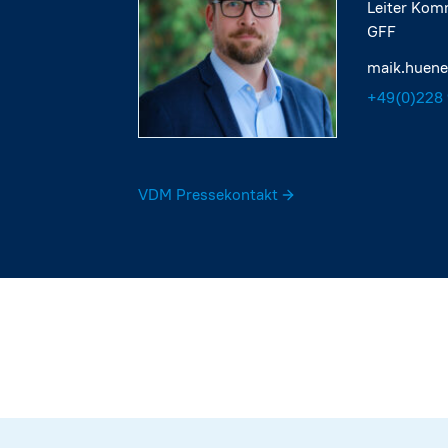
Leiter Kom
GFF
maik.huen
+49(0)228 
VDM Pressekontakt