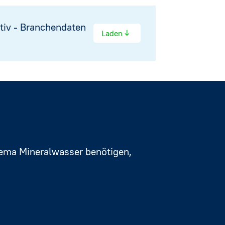
tiv - Branchendaten
↓
Laden
ema Mineralwasser benötigen,