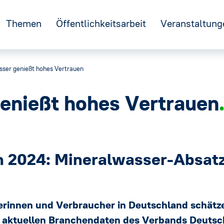
Themen
Öffentlichkeitsarbeit
Veranstaltung
ser genießt hohes Vertrauen
←
n
Nachhaltigkeit
GFF
enießt hohes Vertrauen
e
Kreislaufwirtschaft
IDM
R
→
Verpackung
DNM
2024: Mineralwasser-Absatz 
Tag des Mineralwassers
Ernährung und Verbraucherschutz
stelle
Europa
Mineralwasser-Ausstellung
rinnen und Verbraucher in Deutschland schätze
t aktuellen Branchendaten des Verbands Deutsc