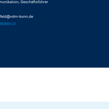
munikation, Geschäftsführer
efeld@vdm-bonn.de
95990-21‬