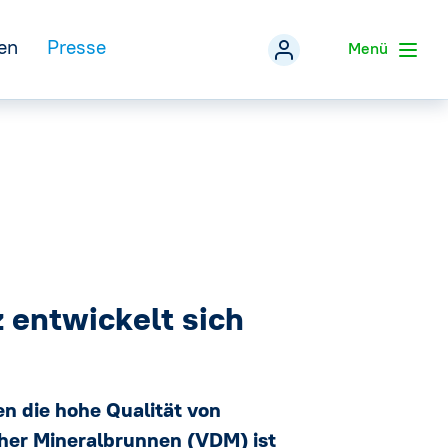
en
Presse
Menü
Veranstaltungen
zurück
Pressemitteilungen
Mineralwasser-Fakten
eferentenpool der IDM
Pressefotos
→
Social Media
Infografiken
→
entwickelt sich
Pressekontakt
n die hohe Qualität von
her Mineralbrunnen (VDM) ist