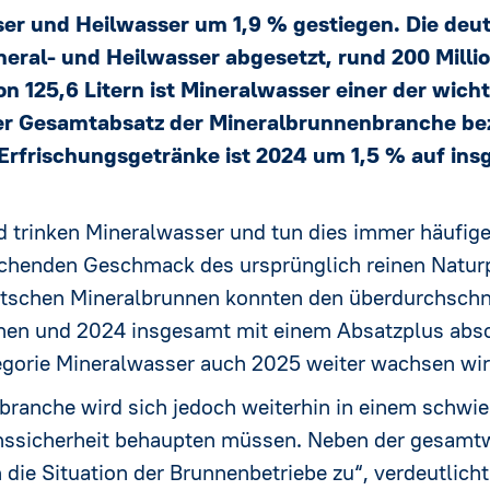
Rechtsvorschriften
Heilwasser
ser und Heilwasser um 1,9 % gestiegen. Die de
neral- und Heilwasser abgesetzt, rund 200 Millio
 125,6 Litern ist Mineralwasser einer der wicht
er Gesamtabsatz der Mineralbrunnenbranche be
sschreibungen
rfrischungsgetränke ist 2024 um 1,5 % auf insge
nder ★
trinken Mineralwasser und tun dies immer häufiger.
rischenden Geschmack des ursprünglich reinen Natur
tschen Mineralbrunnen konnten den überdurchschni
chen und 2024 insgesamt mit einem Absatzplus abs
ategorie Mineralwasser auch 2025 weiter wachsen wir
branche wird sich jedoch weiterhin in einem schwi
onssicherheit behaupten müssen. Neben der gesamtw
ie Situation der Brunnenbetriebe zu“, verdeutlicht 