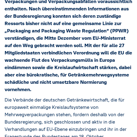
Social Media
Verpackungen und Verpackungsabfällen voraussichtlich
→
enthalten. Nach übereinstimmenden Informationen aus
der Bundesregierung konnten sich deren zuständige
Impressum
Ressorts bisher nicht auf eine gemeinsame Linie zur
„Packaging and Packaging Waste Regulation“ (PPWR)
Cookie-Einstellungen
verständigen, die Mitte Dezember vom EU-Ministerrat
auf den Weg gebracht werden soll. Mit der für alle 27
Datenschutzerklärung
Mitgliedstaaten verbindlichen Verordnung will die EU die
wachsende Flut des Verpackungsmülls in Europa
eindämmen sowie die Kreislaufwirtschaft stärken, dabei
aber eine bürokratische, für Getränkemehrwegsysteme
schädliche und nicht umsetzbare Normierung
vornehmen.
Die Verbände der deutschen Getränkewirtschaft, die für
europaweit einmalige Kreislaufsysteme von
Mehrwegverpackungen stehen, fordern deshalb von der
Bundesregierung, sich geschlossen und aktiv in die
Verhandlungen auf EU-Ebene einzubringen und ihr in der
Fragestunde des Bundestages am 18. Oktober