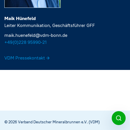
Maik Hünefeld
Leiter Kommunikation, Geschäftsführer GFF
maik.huenefeld@vdm-bonn.de
+49(0)228 95990-21‬
VDM Pressekontakt
© 2026 Verband Deutscher Mineralbrunnen e.V. (VDM)