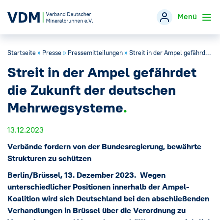
Menü
Startseite
»
Presse
»
Pressemitteilungen
»
Streit in der Ampel gefährdet die Zukunft der deutschen Mehrwegsysteme
Verband
→
Streit in der Ampel gefährdet
Themen
→
die Zukunft der deutschen
Mehrwegsysteme
Öffentlichkeitsarbeit
→
13.12.2023
Veranstaltungen
Verbände fordern von der Bundesregierung, bewährte
Strukturen zu schützen
Presse
→
Berlin/Brüssel, 13. Dezember 2023.
Wegen
unterschiedlicher Positionen innerhalb der Ampel-
Mineralwasser-Fakten
→
Koalition wird sich Deutschland bei den abschließenden
Verhandlungen in Brüssel über die Verordnung zu