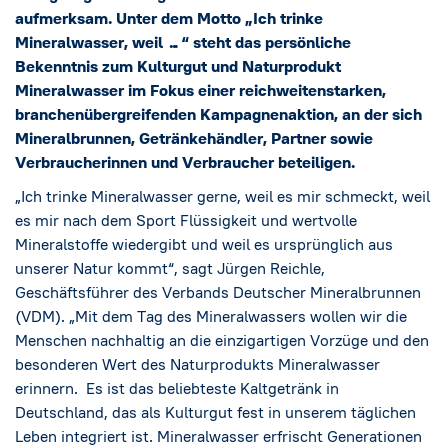
Social Media
→
aufmerksam. Unter dem Motto „Ich trinke
Mineralwasser, weil
…“ steht das persönliche
Impressum
Bekenntnis zum Kulturgut und Naturprodukt
Mineralwasser im Fokus einer reichweitenstarken,
branchenübergreifenden Kampagnenaktion, an der sich
Cookie-Einstellungen
Mineralbrunnen, Getränkehändler, Partner sowie
Verbraucherinnen und Verbraucher beteiligen.
Datenschutzerklärung
„Ich trinke Mineralwasser gerne, weil es mir schmeckt, weil
es mir nach dem Sport Flüssigkeit und wertvolle
Mineralstoffe wiedergibt und weil es ursprünglich aus
unserer Natur kommt“, sagt Jürgen Reichle,
Geschäftsführer des Verbands Deutscher Mineralbrunnen
(VDM). „Mit dem Tag des Mineralwassers wollen wir die
Menschen nachhaltig an die einzigartigen Vorzüge und den
besonderen Wert des Naturprodukts Mineralwasser
erinnern. Es ist das beliebteste Kaltgetränk in
Deutschland, das als Kulturgut fest in unserem täglichen
Leben integriert ist. Mineralwasser erfrischt Generationen