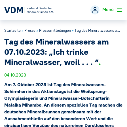
Menü
Startseite
»
Presse
»
Pressemitteilungen
»
Tag des Mineralwassers am 07.10.2023: „Ich trinke Mineralwasser, weil . . . “
Verband
→
Tag des Mineralwassers am
Themen
→
07.10.2023: „Ich trinke
Mineralwasser, weil . . . “
Öffentlichkeitsarbeit
→
04.10.2023
Veranstaltungen
Am 7. Oktober 2023 ist Tag des Mineralwassers.
Schirmherrin des Aktionstags ist die Weitsprung-
Presse
→
Olympiasiegerin und Mineralwasser-Botschafterin
Malaika Mihambo. An diesem speziellen Tag machen die
deutschen Mineralbrunnen gemeinsam mit der
Mineralwasser-Fakten
→
Ausnahmeathletin auf den besonderen Wert und die
einzigartigen Vorzüge des naturreinen Durstlöschers