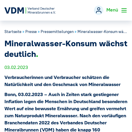
Menü
Startseite
»
Presse
»
Pressemitteilungen
»
Mineralwasser-Konsum wächst deutlich
Verband
→
Mineralwasser-Konsum wächst
Themen
→
deutlich
Öffentlichkeitsarbeit
03.02.2023
→
Verbraucherinnen und Verbraucher schätzen die
Veranstaltungen
Natürlichkeit und den Geschmack von Mineralwasser
Bonn, 03.02.2023 – Auch in Zeiten stark gestiegener
Presse
→
Inflation legen die Menschen in Deutschland besonderen
Wert auf eine bewusste Ernährung und greifen vermehrt
zum Naturprodukt Mineralwasser. Nach den vorläufigen
Mineralwasser-Fakten
→
Branchendaten 2022 des Verbandes Deutscher
Mineralbrunnen (VDM) haben die knapp 160