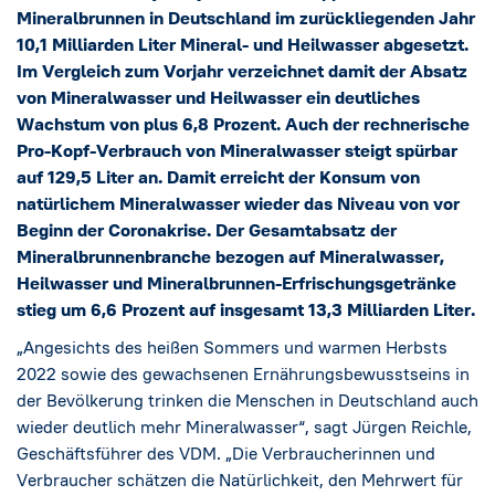
Social Media
→
Mineralbrunnen in Deutschland im zurückliegenden Jahr
10,1 Milliarden Liter Mineral- und Heilwasser abgesetzt.
Impressum
Im Vergleich zum Vorjahr verzeichnet damit der Absatz
von Mineralwasser und Heilwasser ein deutliches
Wachstum von plus 6,8 Prozent. Auch der rechnerische
Cookie-Einstellungen
Pro-Kopf-Verbrauch von Mineralwasser steigt spürbar
auf 129,5 Liter an. Damit erreicht der Konsum von
Datenschutzerklärung
natürlichem Mineralwasser wieder das Niveau von vor
Beginn der Coronakrise. Der Gesamtabsatz der
Mineralbrunnenbranche bezogen auf Mineralwasser,
Heilwasser und Mineralbrunnen-Erfrischungsgetränke
stieg um 6,6 Prozent auf insgesamt 13,3 Milliarden Liter.
„Angesichts des heißen Sommers und warmen Herbsts
2022 sowie des gewachsenen Ernährungsbewusstseins in
der Bevölkerung trinken die Menschen in Deutschland auch
wieder deutlich mehr Mineralwasser“, sagt Jürgen Reichle,
Geschäftsführer des VDM. „Die Verbraucherinnen und
Verbraucher schätzen die Natürlichkeit, den Mehrwert für