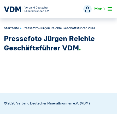
Menü
Startseite
»
Pressefoto Jürgen Reichle Geschäftsführer VDM
Verband
→
Pressefoto Jürgen Reichle
Themen
→
Geschäftsführer VDM
Öffentlichkeitsarbeit
→
Veranstaltungen
Presse
→
Mineralwasser-Fakten
→
© 2026 Verband Deutscher Mineralbrunnen e.V. (VDM)