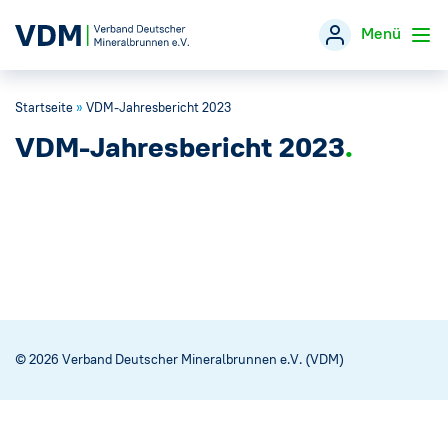
Menü
Startseite
»
VDM-Jahresbericht 2023
Verband
→
VDM-Jahresbericht 2023
Themen
→
Öffentlichkeitsarbeit
→
Veranstaltungen
Presse
→
© 2026 Verband Deutscher Mineralbrunnen e.V. (VDM)
Mineralwasser-Fakten
→